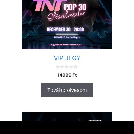
VIP JEGY
0
14990
Ft
a
z
5
Tovább olvasom
-
b
ő
l