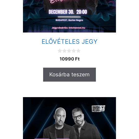
ELŐVÉTELES JEGY
0
10990
Ft
a
z
5
Kosárba teszem
-
b
ő
l