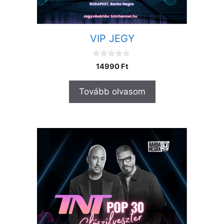
VIP JEGY
0
14990
Ft
a
z
5
Tovább olvasom
-
b
ő
l