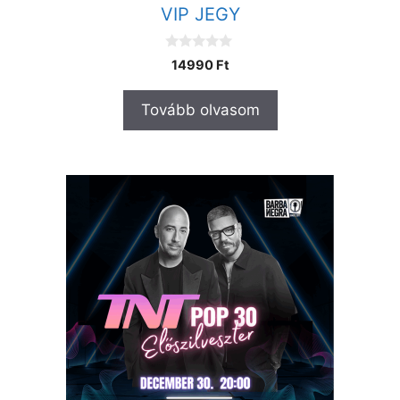
VIP JEGY
0
14990
Ft
a
z
5
Tovább olvasom
-
b
ő
l