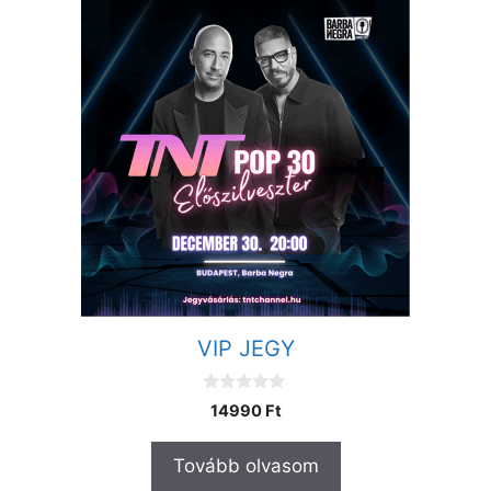
VIP JEGY
0
14990
Ft
a
z
5
Tovább olvasom
-
b