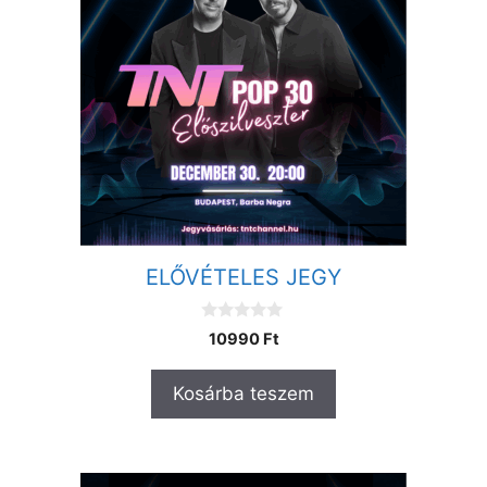
ELŐVÉTELES JEGY
0
10990
Ft
a
z
5
Kosárba teszem
-
b
ő
l