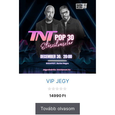
VIP JEGY
0
14990
Ft
a
z
5
Tovább olvasom
-
b